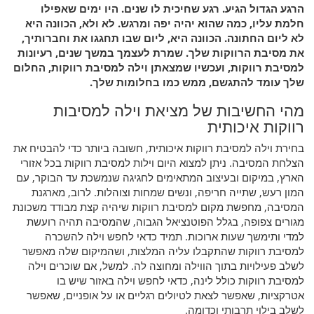
הרגע הגדול הגיע. רגע שחיכית לו שנים. היו ימים שאפילו
חלמת עליו, כמה שהוא יהיה יפה ומרגש. לא ולא, הכוונה היא
לא ליום החתונה. הכוונה היא, ליום שבו תחגגו את וחברותיך,
את מסיבת הרווקות שלך. שמרת לעצמך במשך שנים, רעיונות
למסיבת רווקות, ועכשיו שמצאתן וילה למסיבת רווקות, החלום
שלך עומד להתגשם, ממש כמו בחלומות שלך.
מהי החשיבות של מציאת וילה למסיבות
רווקות איכותית
בחירת וילה למסיבת רווקות איכותית, חשובה ביותר כדי להבטיח את
הצלחת המסיבה. ניתן למצוא היום וילות למסיבת רווקות בכל אזורי
הארץ, במיקום ובעיצוב המתאימים לחגיגה שנמשכת עד הבוקר, עם
המון רעש, שתייה חריפה, ונשים שמחות וצוהלות. לרוב, מארגנת
המסיבה, מחפשת מקום למסיבת רווקות שיהיה קצת מבודד משכונת
מגורים צפופה, בגלל הפוטנציאל הגבוה, שהמסיבה תהיה רועשת
למדי ותימשך שעות ארוכות. תמיד כדאי לחפש וילה להשכרה
למסיבת רווקות שהתקבלו עליה המלצות, ושהמיקום שלה מאפשר
לשלב פעילויות בתוך הווילה ומחוצה לה. למשל, אם שוכרים וילה
למסיבת רווקות כולל לינה, כדאי לחפש וילה באזור שיש בו
אטרקציות, שאפשר לצאת לטיולים רגליים או על אופניים, שאפשר
לשלב בילוי תרבותי וכדומה.