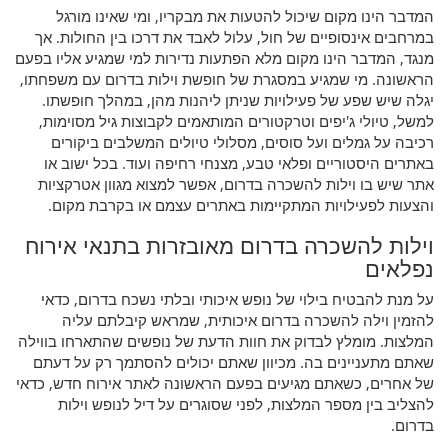
המדבר הינו מקום שיכול להטעות את מבקריו, ומי שאינו מורגל
במרחבים אינסופיים של חול, עלול לאבד את דרכו בין החולות. אך
מנגד, המדבר הינו מקום מלא הפתעות נדירות למי שמגיע אליו בפעם
הראשונה. מי שמגיע במסגרת של חופשת וילות בדרום עם משפחתו,
יגלה שיש שפע של פעילויות שניתן ליהנות מהן, במהלך חופשתו.
למשל, טיולי ג'יפים וטרקטורים המותאמים לקבוצות גיל מסוימות,
רכיבה על גמלים ועל סוסים, מסלולי טיולים המשלבים ביקורים
באתרים היסטוריים ופלאי טבע, מצנחי רחיפה ועוד. בכל ישוב או
אתר שיש בו וילות להשכרה בדרום, אפשר למצוא מגוון אטרקציות
והצעות לפעילויות המתקיימות באתרים עצמם או בקרבת מקום.
וילות להשכרה בדרום מאובזרות בתנאי אירוח
נפלאים
על מנת להבטיח בילוי של נופש איכותי ובלתי נשכח בדרום, כדאי
להזמין וילה להשכרה בדרום איכותית, שמראש קיבלתם עליה
המלצות. מומלץ לבדוק את חוות הדעת של נופשים שהתארחו בווילה
שאתם מתעניינים בה. מכיוון שאתם יכולים להסתמך רק על דעתם
של אחרים, כשאתם מגיעים בפעם הראשונה לאתר אירוח חדש, כדאי
להצליב בין מספר המלצות, לפני שסוגרים על דיל לנופש וילות
בדרום.