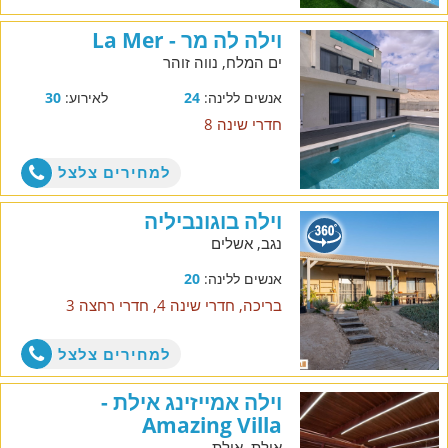
וילה לה מר - La Mer
ים המלח, נווה זוהר
אנשים ללינה:
24
לאירוע:
30
חדרי שינה 8
למחירים צלצל
וילה בוגונביליה
נגב, אשלים
אנשים ללינה:
20
בריכה, חדרי שינה 4, חדרי רחצה 3
למחירים צלצל
וילה אמייזינג אילת -
Amazing Villa
אילת, אילת