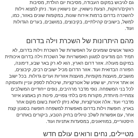
גם לגיבוש במקום העבודה, מסיבות יום הולדת, מסיבות
רווקים/רווקות, הצעת נישואין, יום נישואין ועוד. ניתן למצוא וילות
להשכרה בדרום ברמות אירוח שונות, במקומות שונים באזור, כמו,
למשל, בישובים קהילתיים, בקיבוצים, במושבים, בערים הגדולות
ועוד.
מהם היתרונות של השכרת וילה בדרום
כאשר אנשים שומעים על האפשרות של השכרת וילות בדרום, לא
תמיד הם מודעים למגוון האפשרויות של השכרת וילה בדרום איכותית
במיקום מעולה. אזור דרום הארץ, הוא לא רק באר שבע, דימונה,
הפזורה הבדואית ועוד. אזור הדרום מכיל ישובים רבים, קיבוצים,
מושבים, מועצות מקומיות, מועצות אזוריות וערים גדולות. בכל ישוב
או אתר אירוח, יש שפע של אטרקציות, שיכולות לספק עניין ותעסוקה
לכל בני המשפחה. נופי מדבר מרהיבים, נופים ייחודיים המשלבים
צמחייה מיוחדת, מקורות מים בלתי צפויים, פינות חן באמצע איזור
מדברי ועוד. אלה אטרקציות, שלא ניתן לראות בשום מקום אחר
בארץ. חופשת וילות בדרום מאפשרת למשפחה חופשה בסגנון קצת
אחר, עם אפשרות לשלב טיולים בחיק הטבע, ביקורים באתרים
היסטוריים, במוזיאונים, במסעדות אתניות ועוד.
מטיילים, נחים ורואים עולם חדש