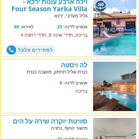
וילה ארבע עונות ירכא -
Four Season Yarka Villa
גליל מערבי, ירכא
אנשים ללינה:
23
לאירוע:
60
בריכה, חדרי שינה 8, חדרי רחצה 4
למחירים צלצל
לה ויסטה
כנרת וגליל תחתון, מושבה כנרת
אנשים ללינה:
8
בריכה
סוויטת יוקרה שירה על הים
מישור החוף, נתניה
אנשים ללינה:
10