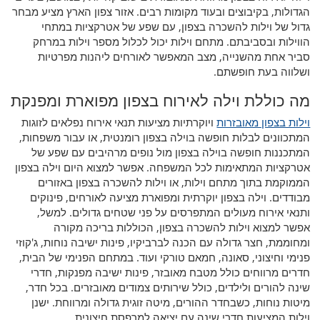
הגדולות, בקיבוצים ובעוד מקומות רבים. אזור צפון הארץ מציע מבחר
גדול של וילות להשכרה בצפון, עם שפע של אטרקציות במתחי
הווילות ובסביבתם. מתחם וילות יכול לכלול מספר וילות במרחק
סביר אחת מהשנייה, מצב המאפשר לאורחים ליהנות מפרטיות
ושלווה בעת חופשתם.
מה כוללת וילה לאירוח בצפון מפוארת ומפנקת
וילות בצפון מאובזרות
ויוקרתיות מציעות תנאי אירוח נפלאים לזוגות
המתכוונים לבלות חופשה בוילה בצפון רומנטית, או עבור משפחות,
המתכננות חופשה בוילה בצפון מול נופים מרהיבים עם שפע של
אטרקציות המתאימות לכל המשפחה. אפשר למצוא היום וילה בצפון
הממוקמת בתוך מתחם וילות, או וילות להשכרה בצפון באזורים
מבודדים. וילה בצפון יוקרתית ומפוארת מציעה לאורחים, פינוקים
ותנאי אירוח מעולים המתפרסים על פני שטחים גדולים. למשל,
אפשר למצוא וילות להשכרה בצפון, הכוללות בריכה מקורה
ומחוממת, חצר גדולה עם הכנה לברביקיו, פינות ישיבה נוחות, ג'קוזי
פנימי וחיצוני, סאונה, חמאם טורקי ועוד. במתחם הפנימי של הבית,
חדרים מרווחים כולל מטבח מאובזר, פינות ישיבה מפנקות, חדרי
שינה להורים ולילדים, כולל שירותים צמודים מאובזרים. בכל חדר,
מיטות נוחות, כשבחדר ההורים, מיטה זוגית גדולה ומרווחת. ישנן
וילות המציעות חדרי שינה עם יציאה למרפסת חיצונית.