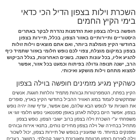
השכרת וילות בצפון הדיל הכי כדאי
בימי הקיץ החמים
חופשה בוילה בצפון זאת הזדמנות נהדרת לבקר באתרים
היסטוריים ותיירותיים באזור הצפון. בכלל, תיירות בצפון
בחודשי הקיץ מומלצת ביותר, ואם אתם מוצאים וילות זולות
בצפון במיקום מוצלח, צפוי לכם נופש חלומי באזור שתמיד כיף
להגיע אליו, בכל עונות השנה. בשנים האחרונות, בגלל הביקוש
הרב, ישנה תנופה גדולה בפיתוח וכמעט בכל אזור, אפשר
למצוא מתחם וילות מושקע ואיכותי.
כשהקיץ מגיע מזמינים חופשה בוילה בצפון
הקיץ בפתח, הטמפרטורות גבוהות מתמיד והלחות חוגגת. אנשים
שמתקשים לעמוד במזג האוויר ההביל בחודשי הקיץ בארץ, סופרים
את השניות עד לנופש הבא שלהם, ואם אפשר, עדיף שזה יהיה נופש
בצפון. אפשר היום בקלות לארגן באופן ספונטאני נופש חלומי זוגי או
משפחתי ע"י השכרת וילה בצפון ברוב ישובי הצפון. נופש בצפון
מתחיל בבחירה של וילה בצפון מחירים נוחים, בתנאי אירוח גבוהים
ומפנקים במיוחד. מי שמעוניין בנופש של תיירות בצפון, יכול לשכור
וילה לאירוח בצפון מרווחת ומאובזרת בישוב קהילתי, במושב, בערים