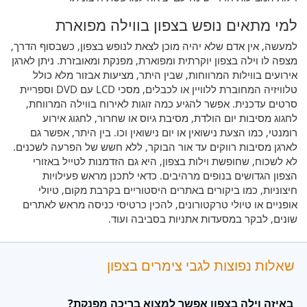
למי מתאים נופש בצפון בווילה מפוארת
למעשה, אין אדם שלא יהיה מוכן לצאת לנופש בצפון, כשבסוף הדרך,
מצפה לו וילה בצפון יוקרתית ומפוארת, מפנקת ומאובזרת. ניתן לארגן
אירועים בווילות המרווחות, שבין היתר, מציעות אבזור מלא כולל
טלוויזיה המחוברת ללוויין או לכבלים, מסכי LCD עם DVD וספריית
סרטים עדכנית. אפשר להגיע כמה זוגות לאירוח בווילה המרווחת,
לחגוג מסיבות יום הולדת, מסיבת גיוס או שחרור, לחגוג אירוע
רומנטי, כמו הצעת נישואין או יום נישואין וכו. בין היתר, אפשר גם
לארגן מסיבות רווקים עד אור הבוקר, ללא חשש של הפרעה לשכנים.
לא לשכוח, שחופשת וילות בצפון, היא גם הזדמנות לטייל באזורי
הצפון הגדושים בנופים מרהיבים. כדאי לתכנן מראש פעילויות
חיצוניות, כמו ביקורים באתרים היסטוריים בקרבת מקום, טיולי
אופניים או טיולי טרקטורונים, להכין כרטיסי כניסה מראש לאתרים
שונים, לבקר במסעדות אתניות בסביבה ועוד.
שאלות נפוצות לגבי צימרים בצפון
באיזה וילה בצפון אפשר למצוא בריכה מפנקת?