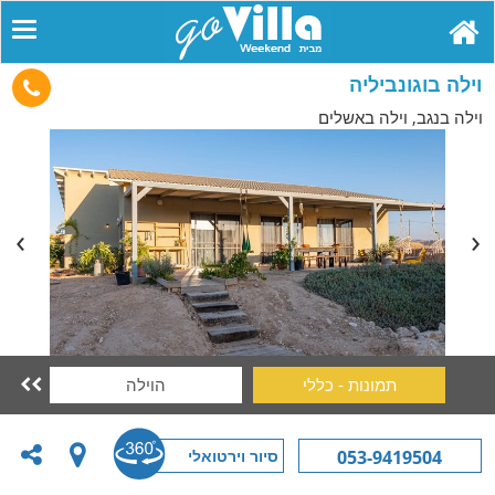
וילה בוגונביליה
וילה בנגב, וילה באשלים
תמונות - כללי
הוילה

סיור וירטואלי
053-9419504