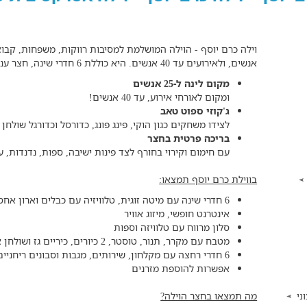
אנשים, ולאירועים עד 40 אנשים. היא כוללת 6 חדרי שינה, חצר ענקית עמדת ברביקיו, ג'קוזי, בריכה ועוד.
מקום לינה ל-25 אנשים
ומקום לאורחי אירוע, עד 40 אנשים!
ג'קוזי ספוט טאב
לצידו משחקים כגון הוקי, פינג פונג, כדורסל וכדורגל שולחן
בריכה פרטית בחצר
עם חימום וקירוי בחורף לצד פינות ישיבה, ספות, נדנדות, ע
בווילת כרם יוסף תמצאו:
6 חדרי שינה עם מיטה זוגית, טלוויזיה עם כבלים וארון אחסון
אינטרנט חופשי, מיזוג אוויר
סלון מרווח עם טלוויזה וספות
מטבח עם מקרר, תנור, טוסטר, 2 כיורים, כיריים גז ושולחן אוכל
6 חדרי רחצה עם מקלחון, שירותים, מגבות וסבונים ריחניים וחדר שירותים נוסף
אפשרות להוספת מזרנים
מה תמצאו בחצר הוילה?
ני