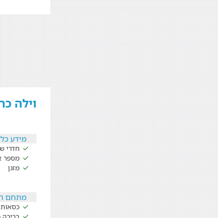
וילה כר
מידע כלל
חדרי שי
מספר אנש
מזגן
מתחם ה
כסאות נ
בריכה 