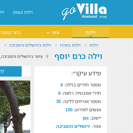
וילות בצפון
ויל
וילות
אזור
בחר קטגור
וילות
וילות במרכז
וילות בירושלים והסביבה
ו
וילה כרם יוסף
צימר בירושלים והסביבה, 
דף
מידע עיקרי:
מספר חדרים בוילה:
6
חדרי אמבטיה/ רחצה:
6
מספר אורחים ללינה:
35
אנשים לאירוע:
100
יישוב:
גפן
אזור:
ירושלים והסביבה