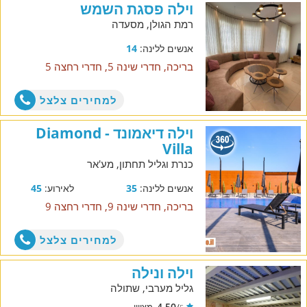
וילה פסגת השמש
רמת הגולן, מסעדה
אנשים ללינה:
14
בריכה, חדרי שינה 5, חדרי רחצה 5
למחירים צלצל
וילה דיאמונד - Diamond
Villa
כנרת וגליל תחתון, מע'אר
אנשים ללינה:
35
לאירוע:
45
בריכה, חדרי שינה 9, חדרי רחצה 9
למחירים צלצל
וילה ונילה
גליל מערבי, שתולה
4.50
/
מצויין