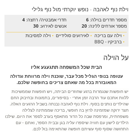
וילת נוף לאהבה - נופש יוקרתי מול נוף גלילי
מספר חדרים בוילה:
6
חדרי אמבטיה/ רחצה:
4
מספר אורחים ללינה:
20
אנשים לאירוע:
30
•
וילה עם בריכה
•
לאירועים סולידיים
•
וילה למסיבות
•
ברביקיו - BBQ
על הוילה
הבית שכל המשפחה תתגעגע אליו
עטופה בנופי הגליל מכל עבר, שוכנת וילה מרווחת וגדולה
המאובזרת בכל מה שאתם צריכים בחופשה שלכם.
יש חופשות שנגמרות ברגע שחוזרים הביתה, ויש חופשות שממשיכות
ללוות אתכם עוד הרבה זמן אחרי - בסיפורים, בתמונות ובחיבוק החם
שהילדים נותנים בסוף. וילת נוף לאהבה נבנתה בשביל הרגעים האלה.
חצר ירוקה שמזמינה לרוץ בה חופשי, בריכה שממתינה לצלילה
משפחתית, ומרפסת שבה כל הדור מתאסף בערב לספר את היום. שילכו
הילדים לישון עם חוויה שיספרו עליה בגן ובבית הספר, ואתם - עם
התחושה שסוף סוף עשיתם חופשה שהתאימה בול לכם.