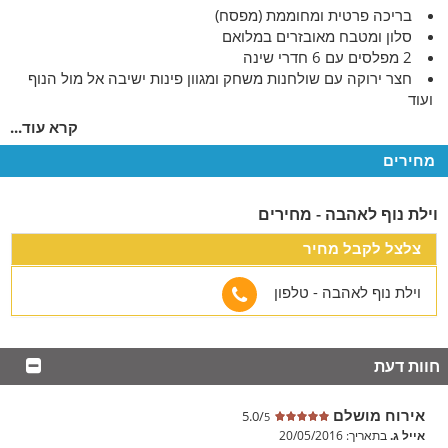
בריכה פרטית ומחוממת (מפסח)
סלון ומטבח מאובזרים במלואם
2 מפלסים עם 6 חדרי שינה
חצר ירוקה עם שולחנות משחק ומגוון פינות ישיבה אל מול הנוף
ועוד
קרא עוד...
למי מתאים
מחירים
בוילה תיהנו מאירוח משפחתי וקבוצתי עד 20 נופשים. בנוסף, תוכלנו
לחגוג אירועים סולידיים וימי כיף לחברות, ימי הולדת, ימי נישואין
ועוד!
וילת נוף לאהבה - מחירים
תכולת הוילה
צלצל לקבל מחיר
מטבח מאובזר, סלון מרווח ו-6 חדרי שינה נעימים
וילת נוף לאהבה - טלפון
במתחם הוילה 2 מפלסים גדולים ומעוצבים:
מפלס תחתון
- 2 סוויטות:
חוות דעת
סוויטה הבנויה מחלל אחד וכוללת: מטבחון, מיטה זוגית, חדר
רחצה, ג'קוזי ויציאה למרפסת.
סוויטה בה 2 חדרי שינה, מטבחון, חדר רחצה, ג'קוזי ויציאה
אירוח מושלם
5.0/
5
למרפסת.
אייל ג.
בתאריך: 20/05/2016