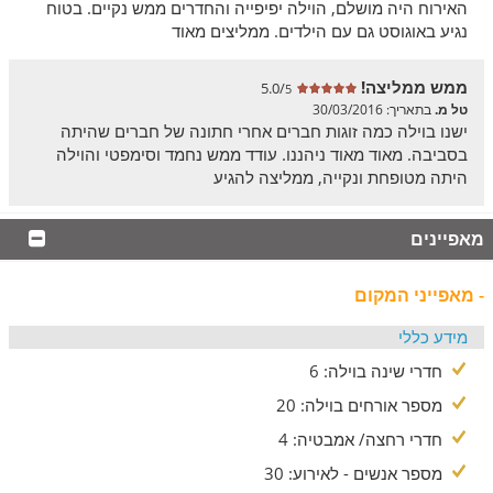
במפלס העליון -
האירוח היה מושלם, הוילה יפיפייה והחדרים ממש נקיים. בטוח
נגיע באוגוסט גם עם הילדים. ממליצים מאוד
3 חדרי שינה.
2 חדרי רחצה.
סלון באווירה חמה עם פינות ישיבה, פינת אוכל, מסך טלוויזיה lcd
ממש ממליצה!
5.0/
5
בחיבור לכבלים ומערכת קולנוע ביתית.
טל מ.
בתאריך: 30/03/2016
במטבח אבזור של מקרר, תנור, מיקורגל, מיקסר, כיריים, עמדת
ישנו בוילה כמה זוגות חברים אחרי חתונה של חברים שהיתה
קפה ותה, מדיח, כלי אוכל ומים מינרליים.
בסביבה. מאוד מאוד ניהננו. עודד ממש נחמד וסימפטי והוילה
היתה מטופחת ונקייה, ממליצה להגיע
המתחם החיצוני
חצר ירוקה עם בריכה פרטית
מאפיינים
יש קסם בילדים שרצים חופשי בחצר, בהורים שמתמתחים על ערסל עם
כוס קפה, וכשכולם נפגשים בערב סביב שולחן האוכל כשהריח ממלא את
- מאפייני המקום
האוויר. חצר ענקית ומטופחת מקיפה את הוילה, מלאה בפרטיות ובשפע
מתקני נופש מהנים: שולחן פינג פונג למשחקי משפחה, בריכה פרטית
מידע כללי
לצינון קיצי, עמדת ברביקיו לערבים ארוכים, סאונה יבשה להתפנקות,
חדרי שינה בוילה: 6
ערסלים ונדנדות לרגעים של שלווה - הכול על רקע הנופים הירוקים
והשלווים של הגליל המערבי.
מספר אורחים בוילה: 20
כיף ועוד
חדרי רחצה/ אמבטיה: 4
במיוחד לעונת הסתיו!
מספר אנשים - לאירוע: 30