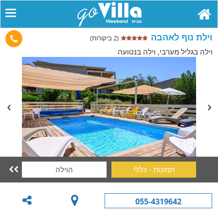
וילת נוף לאהבה
(2 ביקורות)
וילה בגליל מערבי, וילה בנטועה
תמונות - כללי
הוילה
הב

055-4319642