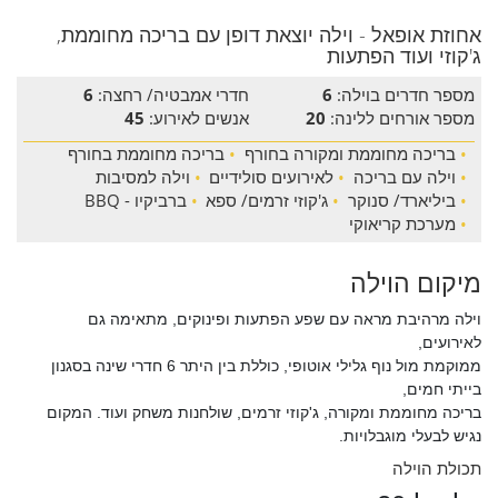
אחוזת אופאל - וילה יוצאת דופן עם בריכה מחוממת,
ג'קוזי ועוד הפתעות
מספר חדרים בוילה:
6
חדרי אמבטיה/ רחצה:
6
מספר אורחים ללינה:
20
אנשים לאירוע:
45
•
בריכה מחוממת ומקורה בחורף
•
בריכה מחוממת בחורף
•
וילה עם בריכה
•
לאירועים סולידיים
•
וילה למסיבות
•
ביליארד/ סנוקר
•
ג'קוזי זרמים/ ספא
•
ברביקיו - BBQ
•
מערכת קריאוקי
מיקום הוילה
וילה מרהיבת מראה עם שפע הפתעות ופינוקים, מתאימה גם
לאירועים,
ממוקמת מול נוף גלילי אוטופי, כוללת בין היתר 6 חדרי שינה בסגנון
בייתי חמים,
בריכה מחוממת ומקורה, ג'קוזי זרמים, שולחנות משחק ועוד. המקום
נגיש לבעלי מוגבלויות.
תכולת הוילה