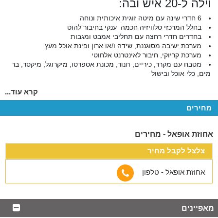
וילה ל-20 איש ובה:
6 חדרי שינה עם מיטה זוגית איכותית ונוחה
בחלל המרכזי טלוויזיה חכמה ענקי בחיבור להוט
בחדרים חדרי רחצה עם תחליבי אמבט ומגבות
מערכת ישיבה מסוגננת, שידה ו/או ארון ופינת אוכל מעץ
מערכת קריוקי, חיבור לאינטרנט אלחוטי
מטבח עם מקרר, כיריים, תנור, מכונת אספרסו, מיקרוגל, מיקסר, בר
מים, כלי אוכל ובישול
המתחם החיצוני
קרא עוד...
בחצר המתחם אשר צופה אל נוף גלילי,
מחירים
תמצאו:
אחוזת אופאל - מחירים
ג'קוזי ספא מפנק, בריכה מגודרת, מחוממת ומקורה
פינות ישיבה עם ערסלים מול נוף פסטורלי
צלצל לקבל מחיר
עמדת ברביקיו, שולחנות משחק (פינג פונג וסנוקר),
מיטות שיזוף
ריהוט גן מושקע, משחקיה לילדים
אחוזת אופאל - טלפון
כיף ועוד
* בתשלום נוסף, תוכלו ליהנות מ:
טיפולי ספא מרגיעים, ארוחות בוקר וערב עשירות, ארגון המתחם
מאפיינים
לכבוד ימי הולדת, מסיבות רווקים/רווקות, הצעות נישואין, ימי גיבוש