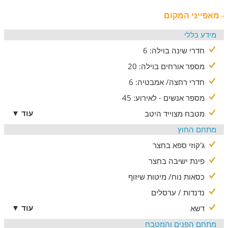
או כל אירוע שתרצו לחגוג באווירה קסומה.
- מאפייני המקום
* לשומרי השבת והמסורת ישנם:
פלטת שבת, מיחם למים חמים, שעוני שבת, כיור כפול, בית כנסת
מידע כללי
במרחק הליכה.
חדרי שינה בוילה: 6
מספר אורחים בוילה: 20
חדרי רחצה/ אמבטיה: 6
מספר אנשים - לאירוע: 45
עוד ▼
מטבח מצוייד היטב
מתחם החוץ
ג'קוזי ספא בחצר
פינת ישיבה בחצר
כסאות נוח/ מיטות שיזוף
נדנדות / ערסלים
עוד ▼
דשא
מתחם הפנים והמטבח