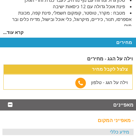
סלון גדול ומרווח עם נוף מרהיב לעבר כנרת והרי הגולן
פינת אוכל גדולה עם 12 כיסאות ישיבה
מטבח : מקרר, טוסטר, קומקום חשמלי, פינת קפה, מכונת
אספרסו, תנור, כיריים, מיקרוגל, כלי אוכל ובישול, מדיח כלים ובר
מים.
ניתן להוסיף מזרנים
קרא עוד...
מחירים
המתחם החיצוני
3 מרפסות גדולות מרווחות ומוצלות הכוללות:
וילה על הגג - מחירים
נוף פונה לכנרת לארבל ולהרי הגולן
שולחן אוכל גדול עם כיסאות ועמדת מנגל
צלצל לקבל מחיר
בריכה מחוממת עם פינות ישיבה נוחות
וילה על הגג - טלפון
מה בסביבה
עבור הציבור הדתי ושומרי המסורת: פלטת שבת, מיחם מים
חמים, ובית כנסת במרחק הליכה
מאפיינים
מגוון אטרקציות: גן לאומי חמת טבריה, העיקר העתיקה, מסלולי
טיול בגן לאומי ארבל ופארק גני חוגה
- מאפייני המקום
ניתן להזמין באופן עצמאי בתיאום מראש עיסויים
מידע כללי