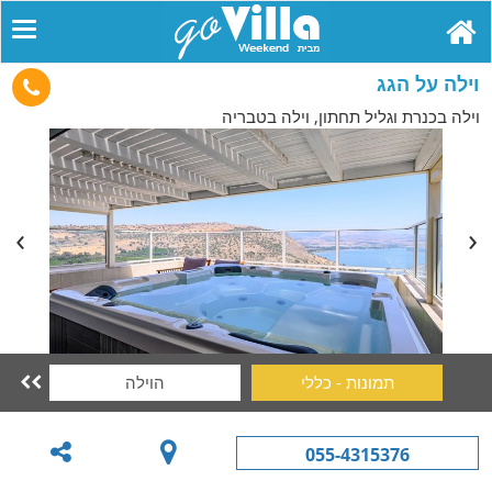
וילה על הגג
וילה בכנרת וגליל תחתון, וילה בטבריה
תמונות - כללי
הוילה

055-4315376