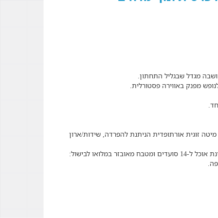
ושבה מגדל שבגליל התחתון.
נופש מפנק באווירה פסטורלית.
 חדר מכיל מיטה זוגית אורתופדית הניתנת להפרדה, שידות/ארון
בחלל המרכזי תיהנו מסלון עם מערכת ישיבה ומסך צפייה נוסף, פינת אוכל ל-14 סועדים ומטבח מאובזר במלואו לבישול:
פה.