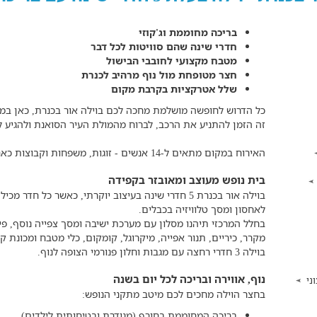
בריכה מחוממת וג'קוזי
חדרי שינה שהם סוויטות לכל דבר
מטבח מקצועי לחובבי הבישול
חצר מטופחת מול נוף מרהיב לכנרת
שלל אטרקציות בקרבת מקום
כל הדרוש לחופשה מושלמת מחכה לכם בוילה אור בכנרת, כאן במ
זה הזמן להתניע את הרכב, לברוח מהמולת העיר הסואנת ולהגיע ל
האירוח במקום מתאים ל-14 אנשים - זוגות, משפחות וקבוצות כאחד.
בית נופש מעוצב ומאובזר בקפידה
בוילה אור בכנרת 5 חדרי שינה בעיצוב יוקרתי, כאשר כל
לאחסון ומסך טלוויזיה בכבלים.
מקרר, כיריים, תנור אפייה, מיקרוגל, קומקום, כלי מטבח ומכונת ק
בוילה 3 חדרי רחצה עם מגבות וחלון פנורמי הצופה לנוף.
נוף, אווירה ובריכה לכל יום בשנה
ני
בחצר הוילה מחכים לכם מיטב מתקני הנופש:
בריכה המחוממת בחורף (מגודרת ובטיחותית לילדים)