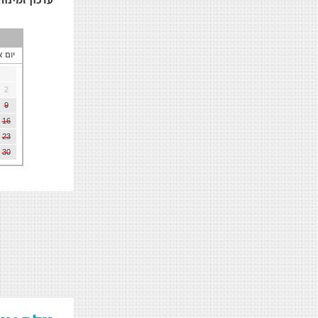
יום א
2
9
16
23
30