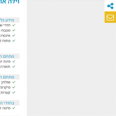
וילה או
מידע כלל
חדרי שי
מטבח מ
אינטרנ
פתוח ל
מתחם ה
פינת י
תאורה 
מתחם הפ
שולחן א
מיקרוגל
קערות 
בחדרי ה
מיטה זו