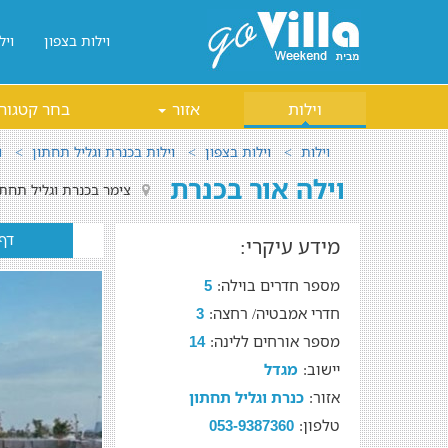
וילות בצפון
ויל
וילות
אזור
בחר קטגור
וילות
וילות בצפון
וילות בכנרת וגליל תחתון
ו
וילה אור בכנרת
צימר בכנרת וגליל תחתו
דף
מידע עיקרי:
מספר חדרים בוילה:
5
חדרי אמבטיה/ רחצה:
3
מספר אורחים ללינה:
14
יישוב:
מגדל
אזור:
כנרת וגליל תחתון
טלפון:
053-9387360