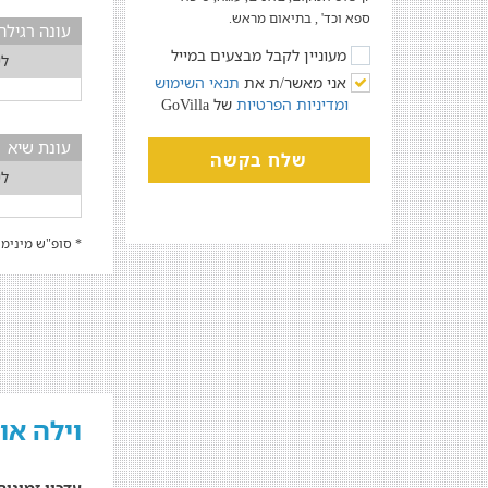
ספא וכד' , בתיאום מראש.
עונה רגילה
מעוניין לקבל מבצעים במייל
לי
אני מאשר/ת את
תנאי השימוש
ומדיניות הפרטיות
של GoVilla
עונת שיא
שלח בקשה
לי
* סופ"ש מינימום 2 לילות | המחירים המוצגים הינם טווח מחירים הנקבע
וילה או
עדכון זמינות