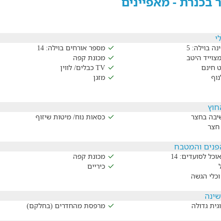
ר בכנרת - מאפיינים
י
נה בוילה: 5
מספר אורחים בוילה: 14
צוייד היטב
מכונת קפה
ט חינם
TV כבלים/ לווין
נוף
מזגן
חוץ
שיבה בחצר
כסאות נוח/ מיטות שיזוף
חצר
נים והמטבח
וכל לסועדים: 14
מכונת קפה
כיריים
וכלי הגשה
שינה
גית גדולה
מרפסת מהחדרים (בחלקם)