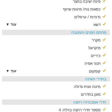
פינת ישיבה בחצר
25 דקות מנהריה וחופי הים. הוילה מוקפת במגוון אטרקציות גליליות,
ביניהן מסעדות מעולות, רכיבה על סוסים, יקבים איכותיים, מסלולי
כסאות נוח/ מיטות שיזוף
הליכה מרהיבים, בתי בד, טיולי אופניים ועוד שפע מקומות בילוי לכל
נדנדות / ערסלים
המשפחה והחברים.
עוד ▼
דשא
בתוספת תשלום
מתחם הפנים והמטבח
באפשרותכם להזמין ארוחת בוקר עשירה ולהתפנק בעיסויים
מקרר
וטיפולים בתשלום נוסף ובהודעה מראש.
מיקרוגל
כיריים
תנור אפיה
עוד ▼
קומקום
בחדרי השינה
מיטה זוגית גדולה
מזגן בחדרים
חדרי אמבטיה/ רחצה
מספר חדרי רחצה בוילה: 4