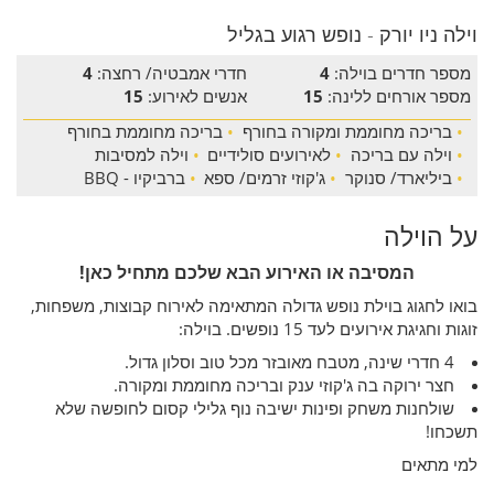
וילה ניו יורק - נופש רגוע בגליל
מספר חדרים בוילה:
4
חדרי אמבטיה/ רחצה:
4
מספר אורחים ללינה:
15
אנשים לאירוע:
15
•
בריכה מחוממת ומקורה בחורף
•
בריכה מחוממת בחורף
•
וילה עם בריכה
•
לאירועים סולידיים
•
וילה למסיבות
•
ביליארד/ סנוקר
•
ג'קוזי זרמים/ ספא
•
ברביקיו - BBQ
על הוילה
המסיבה או האירוע הבא שלכם מתחיל כאן!
בואו לחגוג בוילת נופש גדולה המתאימה לאירוח קבוצות, משפחות,
זוגות וחגיגת אירועים לעד 15 נופשים. בוילה:
4 חדרי שינה, מטבח מאובזר מכל טוב וסלון גדול.
חצר ירוקה בה ג'קוזי ענק ובריכה מחוממת ומקורה.
שולחנות משחק ופינות ישיבה נוף גלילי קסום לחופשה שלא
תשכחו!
למי מתאים