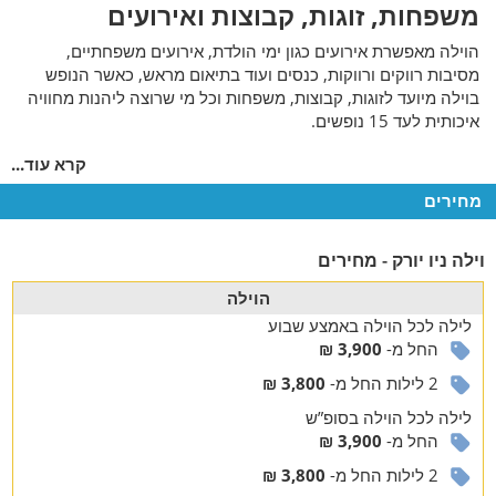
משפחות, זוגות, קבוצות ואירועים
הוילה מאפשרת אירועים כגון ימי הולדת, אירועים משפחתיים,
מסיבות רווקים ורווקות, כנסים ועוד בתיאום מראש, כאשר הנופש
בוילה מיועד לזוגות, קבוצות, משפחות וכל מי שרוצה ליהנות מחוויה
איכותית לעד 15 נופשים.
תכולת הוילה
קרא עוד...
4 חדרי שינה מרווחים עם חדרי רחצה
מחירים
צמודים
וילה ניו יורק - מחירים
בוילה תיהנו מ-
4 חדרי שינה עם טלוויזית lcd בחיבור ללווין וחדר רחצה צמוד
הוילה
אחד מחדרי הוילה משמש כיחידת הורים והוא כולל אף כניסה
לילה
לכל הוילה
באמצע שבוע
נפרדת.
החל מ-
3,900 ₪
סלון הוילה מרווח ובעל ספות ישיבה נוחות וטלוויזית
lcd
גדולה
2 לילות החל מ-
3,800 ₪
המחוברת ללווין.
מטבח המציע את כל הדרוש להכנת מטעמים, יחד עם מקרר,
לילה
לכל הוילה
בסופ”ש
מיקרוגל, תנור אפייה איכותי, כיריים, כלי בישול ואוכל ופינת קפה
החל מ-
3,900 ₪
עשירה.
2 לילות החל מ-
3,800 ₪
פינת אוכל בה שולחן גדול המתאים ל- 12 סועדים לפחות