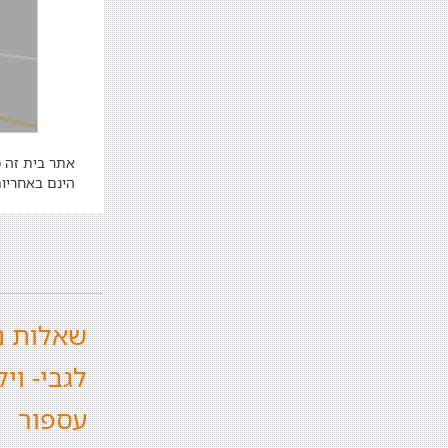
אתר בית זה מ
הינם באחריות
שאלות נ
לגבי- ויל
עספור