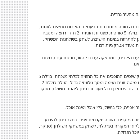
ם בה חוויה מיוחדת וחד פעמית. האירוח מתאים לזוגות,
משפחות עם ילדים, קבוצות חברים, אירועים ומסיבות מצומצמות. בוילה 5 סוויטות מפנקות וזוגיות, 2 חדרי רחצה ומטבח
ן להתרווח בפינות הישיבה, לשחק בשולחנות המשחק,
ות מעוד אטרקציות רבות.
 הילדים, רומנטיקה עם בני הזוג, חגיגות עם קבוצות
עיצוב הוילה מושפע מהסדרה עספור ונראה כמעין אוטובוס הכולל קישוטים ההופכים את כל החוויה לבלתי נשכחת. בוילה 5
סוויטות מפנקות המעוצבות בהשראת האוטובוסים בסדרה וכוללים מיטה זוגית נעימה ומסך טלוויזיה גדול. הוילה כוללת 2
דרוש וסלון גדול מעור ובו ניתן ליהנות משולחן סנוקר
 אפייה, כלי בישול, כלי אוכל ופינת אוכל.
מה המוקפת תאורה יוקרתית ויפה. בחצר ניתן להירגע
'קוזי המקורה בפרגולה, לשחק במשחקי השולחן (סנוקר,
וכל הגדולה.