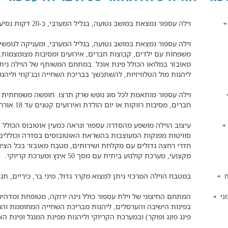
וילה עספור נמצאת במושב נטועה, בגליל המערבי, כ-20 דקות נסיעה מהעיר נהריה.
וילה עספור נמצאת במושב נטועה, בגליל המערבי, ומעניקה לנופשי
מאובזר במלואו הכולל פינת אוכל. במתחם המשותף של הוילה נית
ליהנות מול הטלוויזיות, להשתכשך בבריכת השחייה ובג'קוזי וליהנ
וילה עספור מותאמת לכל סוג נופש שרק תרצו. חופשה משפחתית עם
חברים, מסיבות רווקות או יום הולדת ואירועים קטנים עד 18 אורחים.
חדרי רחצה גדולים עם מקלחת ושירותים, מטבח מאובזר בכל הציוד ה
מקצועי, מערכת קולנוע ביתית עם מסך 50 אינץ ומערכת קריוקי.
במטבח הוילה המרכזי ניתן למצוא מקרר גדול, מיני בר, כיריים, תנור
ח
המתחם החיצוני של וילת עספור כולל גינה ירוקה, מטופחת ומדהי
ני
בפינות הישיבה והערסלים, ליהנות מבריכת השחייה המחוממת והג
פינג פונג ופוקר) ובמערכת הקריוקי וליהנות מפינת המנגל ופינת הא