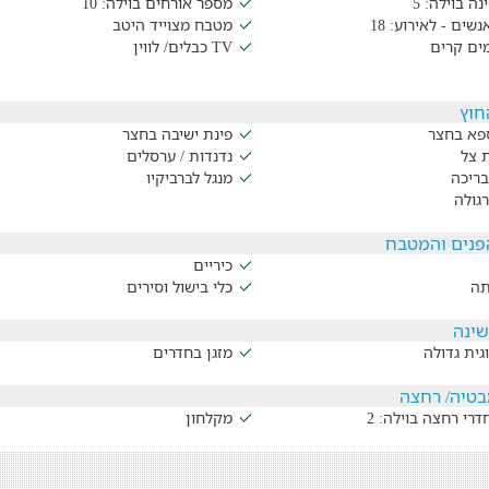
נה בוילה: 5
מספר אורחים בוילה: 10
שים - לאירוע: 18
מטבח מצוייד היטב
ים קרים
TV כבלים/ לווין
חוץ
ספא בחצר
פינת ישיבה בחצר
 צל
נדנדות / ערסלים
בריכה
מנגל לברביקיו
גולה
נים והמטבח
כיריים
תה
כלי בישול וסירים
שינה
גית גדולה
מזגן בחדרים
בטיה/ רחצה
רי רחצה בוילה: 2
מקלחון