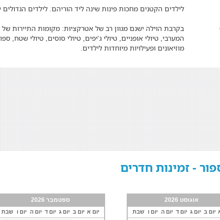
לילדים הקטנים מחכות פינות שינה ליד הוריהם. לילדים הגדולים
בקרבת הוילה ישנם מגוון רב של אטרקציות: מקומות התיירות של רא
המערבי, טיולי אופניים, טיולי ג'יפים, טיולי סוסים, טיולי שטח, ספו
מוזיאונים ופעילויות מיוחדות לילדים.
פור - זמינות חדרים
אוגוסט 2026
ספטמבר 2026
יום ב
יום ג
יום ד
יום ה
יום ו
שבת
יום א
יום ב
יום ג
יום ד
יום ה
יום ו
שבת