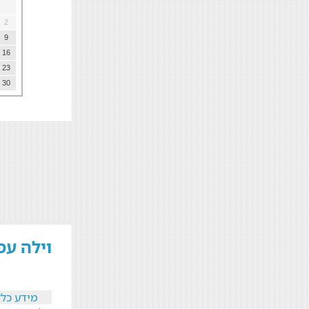
2
9
16
23
30
וילה עס
מידע כלל