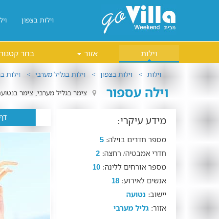
וילות בצפון
ויל
וילות
אזור
בחר קטגור
וילות
וילות בצפון
וילות בגליל מערבי
וילות ב
וילה עספור
צימר בגליל מערבי, צימר בנטוע
דף
מידע עיקרי:
מספר חדרים בוילה:
5
חדרי אמבטיה/ רחצה:
2
מספר אורחים ללינה:
10
אנשים לאירוע:
18
יישוב:
נטועה
אזור:
גליל מערבי