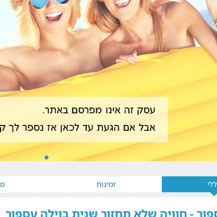
לי
זמינות
מא
פור - חוויה שלא תחזור שנית בוילה עספור