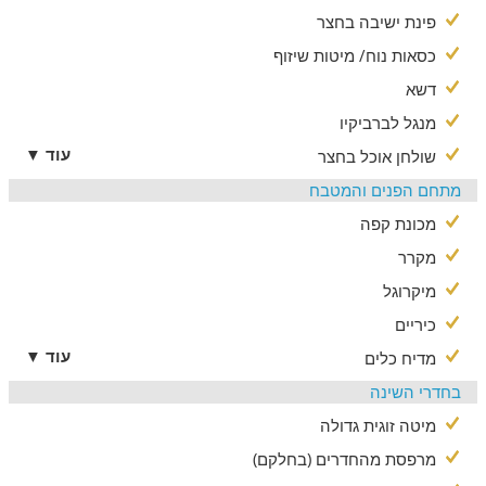
המצפה התת ימי, ריף הדולפינים, שמורת טבע חוף אלמוגים
פינת ישיבה בחצר
חוות הגמלים, החלקה על הקרח, פארק הצפרות
כסאות נוח/ מיטות שיזוף
ספורט ימי ושייט, צלילה, מסעדות, בתי קפה, ברים, מסיבות
דשא
בתוספת תשלום
מנגל לברביקיו
ניתן להזמין עיסויים בתיאום מראש ובתוספת תשלום.
עוד ▼
שולחן אוכל בחצר
מתחם הפנים והמטבח
מכונת קפה
מקרר
מיקרוגל
כיריים
עוד ▼
מדיח כלים
בחדרי השינה
מיטה זוגית גדולה
מרפסת מהחדרים (בחלקם)