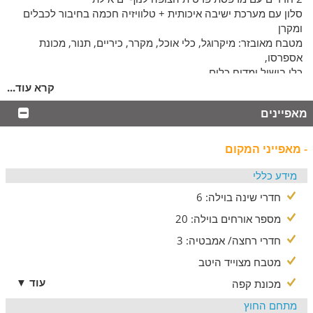
סלון עם מערכת ישיבה איכותית + טלוויזיה חכמה בחיבור לכבלים
ומקרן
מטבח מאובזר: מיקרוגל, כלי אוכל, מקרר, כיריים, תנור, מכונת
אספרסו,
כלי בישול ומדיח כלים
3 חדרי רחצה עם מגבות ותחליבים, 4 חדרי שירותים
קרא עוד...
מכונת כביסה ומייבש כביסה
מאפיינים
ניתן להוסיף מזרנים נוספים
המתחם החיצוני
- מאפייני המקום
חצר מטריפה שבה תוכלו ליהנות מ:
מידע כללי
בריכה גדולה ומגודרת, מיטות שיזוף, סנוקר,
מקרר חיצוני, עמדת מנגל מסודרת ושולחן + כיסאות
חדרי שינה בוילה: 6
ופינות ישיבה נוחות.
מספר אורחים בוילה: 20
לדתיים
חדרי רחצה/ אמבטיה: 3
פלטת שבת, מיחם מים חמים ובית כנסת במרחק הליכה.
מטבח מצוייד היטב
מה בסביבה
עוד ▼
מכונת קפה
אטרקציות בסביבה -
מתחם החוץ