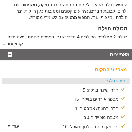
הנופש בוילה מתאים לזוגות המחפשים רומנטיקה, משפחות עם
ילדים, קבוצת חברים, אירועים קטנים ומסיבות כגון רווקות, ימי
הולדת, ימי כיף ועוד. הנופש מתאים גם לשומרי מסורת.
תכולת הוילה
בוילה 2 מפלסים הכוללים 4 חדרי שינה. במפלס התחתון ישנו חדר
שינה ובו מיטה זוגית, חדר רחצה, טלוויזיה ומיזוג אוויר. בסלון הוילה
קרא עוד...
ניתן להתרווח בפינות הישיבה וליהנות מטלוויזיה עם מסך lcd,
מאפיינים
מערכת שמע ופסנתר. במפלס העליון 3 חדרי שינה מרווחים ואחד
מהם הוא יחידת הורים. במפלס זה ישנו חדר רחצה ומרפסת
המשקיפה אל עבר נוף הגליל. מטבח הוילה מאובזר במלואו בציוד
- מאפייני המקום
איכותי וחדש ופינת אוכל המיועדת ל-10 סועדים. מחוץ לוילה ישנו
מתחם עם סוויטה הכוללת מיטה זוגית, טלוויזית lcd, חדר רחצה
מידע כללי
ומטבחון.
חדרי שינה בוילה: 5
תכולת המטבח
מספר אורחים בוילה: 15
במטבח הוילה ניתן למצוא מקרר, כיריים, תנור, בר מים, מיקרוגל, כלי
חדרי רחצה/ אמבטיה: 4
בישול וכלי הגשה. פינת האוכל הצמודה לו מיועדת ל-10 סועדים.
מטבח מצוייד היטב
המתחם החיצוני
עוד ▼
מס מקומות בשולחן האוכל: 10