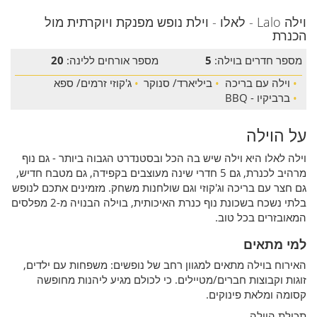
וילה Lalo - לאלו - וילת נופש מפנקת ויוקרתית מול
הכנרת
מספר חדרים בוילה:
5
מספר אורחים ללינה:
20
•
וילה עם בריכה
•
ביליארד/ סנוקר
•
ג'קוזי זרמים/ ספא
•
ברביקיו - BBQ
על הוילה
וילה לאלו היא וילה שיש בה הכל ובסטנדרט הגבוה ביותר - גם נוף
מרהיב לכנרת, גם 5 חדרי שינה מעוצבים בקפידה, גם מטבח חדיש,
גם חצר עם בריכה וג'קוזי וגם שולחנות משחק. מזמינים אתכם לנופש
בלתי נשכח בשכונת נוף כנרת האיכותית, בוילה הבנויה מ-2 מפלסים
המאובזרים בכל טוב.
למי מתאים
האירוח בוילה מתאים למגוון רחב של נופשים: משפחות עם ילדים,
זוגות וקבוצות חברים/מטיילים. כי לכולם מגיע ליהנות מחופשה
קסומה ומלאת פינוקים.
תכולת הוילה