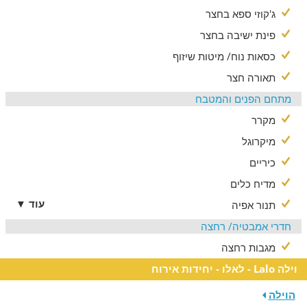
ג'קוזי ספא בחצר
אקסטרים, תרבות וקולינריה בגליל
פינת ישיבה בחצר
אם אתם אוהבים לשלב אטרקציות בחופשה, תשמחו לגלות מגוון
כסאות נוח/ מיטות שיזוף
רחב של אפשרויות בקרבת הוילה: שמורות טבע ציוריות, טיולי ג'יפים
וטרקטורונים, חוות סוסים ופינות ליטוף, רחצה וספורט ימי בחופי
תאורה חצר
הכנרת, סמטאות ציוריות וגלריות אמנים בראש-פינה וצפת, מסלולי
מתחם הפנים והמטבח
רכיבה על אופניים, מסעדות מקומיות ועוד.
מקרר
מיקרוגל
כיריים
מדיח כלים
עוד ▼
תנור אפיה
חדרי אמבטיה/ רחצה
מגבות רחצה
וילה Lalo - לאלו - יחידות אירוח
הוילה