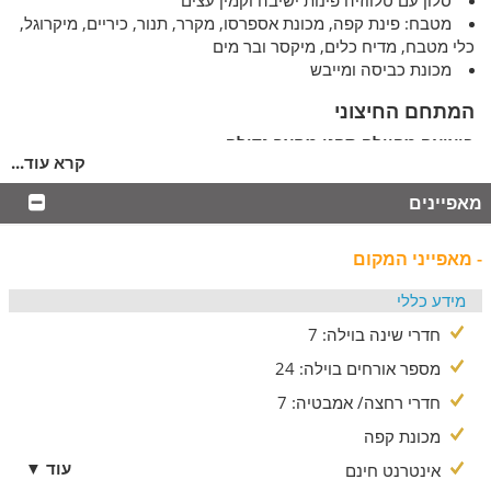
סלון עם טלווזיה פינות ישיבה וקמין עצים
מטבח: פינת קפה, מכונת אספרסו, מקרר, תנור, כיריים, מיקרוגל,
כלי מטבח, מדיח כלים, מיקסר ובר מים
מכונת כביסה ומייבש
המתחם החיצוני
ביציאה מהוילה תהנו מחצר גדולה:
קרא עוד...
בריכה פרטית ומגודרת
ג'קוזי ספא זרמים
מאפיינים
שולחן אוכל גדול
מגוון שולחנות משחק: סנוקר וכדורגל
- מאפייני המקום
עמדת מנגל גז, מיטות שיזוף ופינות ישיבה
מידע כללי
מה בסביבה
חדרי שינה בוילה: 7
בתיאום מראש ובתוספת תשלום ניתן להזמין ארוחות בוקר
וארוחות שף, עיסויים וטיפולי ספא
מספר אורחים בוילה: 24
עבור הציבור הדתי ושומרי המסורת:בית כנסת במרחק הליכה,
חדרי רחצה/ אמבטיה: 7
פלטת שבת ומיחם למים חמים
ניתן להשכיר גם חלק מהחדרים בוילה בהתאם לכמות
מכונת קפה
האורחים
עוד ▼
אינטרנט חינם