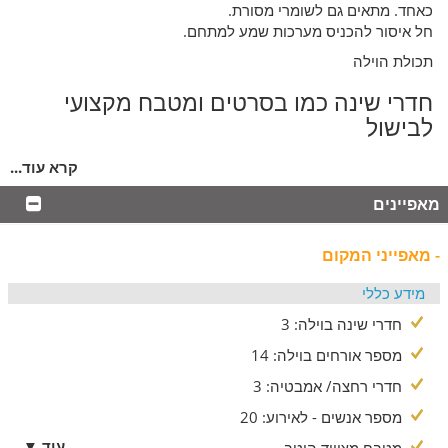
כאחד. מתאים גם לשומרי מסורת.
חל איסור להכניס מערכות שמע למתחם.
תכולת הוילה
חדרי שינה כמו בסרטים ומטבח מקצועי
לבישול
בכל חדר שינה מחכה לכם מיטה זוגית גדולה ואיכותית, מסך
קרא עוד...
טלוויזיה בכבלים, ארון בגדים וחדר רחצה עם תחליבי אמבט ומגבות.
בוילה פינת אוכל משפחתית, סלון מסוגנן עם מערכת ישיבה ומסך
מאפיינים
צפייה נוסף, קמין מפנק לימי החורף ומטבח עם מקרר, כיריים, תנור
אפייה, בר מים, מיקרוגל, קומקום ומכונת קפה.
- מאפייני המקום
ניתן להוסיף לול בתיאום מראש
ניתן לקבל פלטת שבת ומיחם בתיאום מראש
מידע כללי
המתחם החיצוני
חדרי שינה בוילה: 3
מתקנים שהופכים כל חופשה למושלמת
מספר אורחים בוילה: 14
חדרי רחצה/ אמבטיה: 3
בחצר הוילה אין רגע משעמם, הנוף מהמם והאווירה קסומה. אז מה
מחכה לכם?
מספר אנשים - לאירוע: 20
בריכה גדולה המקורה ומחוממת בחורף
עוד ▼
מטבח מצוייד היטב