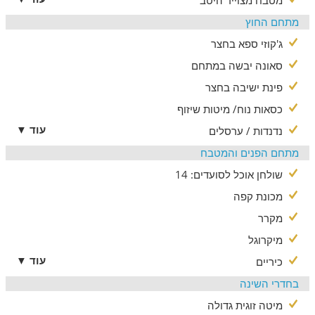
מטבח חיצוני עם עמדת BBQ מאבן
מתחם החוץ
שולחנות משחק (כדורגל, סנוקר ופינג פונג)
ג'קוזי ספא מרגיע ומפנק
ג'קוזי ספא בחצר
סאונה
סאונה יבשה במתחם
מיטות שיזוף ופינות ישיבה באוויר הצלול
פינת ישיבה בחצר
מה בסביבה
כסאות נוח/ מיטות שיזוף
הכנרת במרחק נגיעה ושפע אטרקציות באזור
עוד ▼
נדנדות / ערסלים
בחופי הכנרת הסמוכים לוילה תיהנו מרחצה מרעננת ואטרקציות
מתחם הפנים והמטבח
ספורט ימי מטורפות, כגון: אבובים, בננות, אופנועי ים, סירות וקייט
סרפינג.
שולחן אוכל לסועדים: 14
בגליל העליון מסלולי רכיבה על אופניים, טיולי שטח על טרקטורונים,
מכונת קפה
יקבי בוטיק מצוינים, פינות ליטוף לילדים, גלריות אמנות, מסעדות
מגוונות ועוד.
מקרר
מיקרוגל
עוד ▼
כיריים
בחדרי השינה
מיטה זוגית גדולה