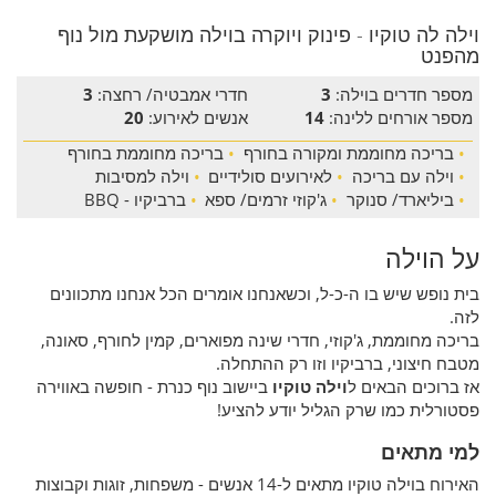
וילה לה טוקיו - פינוק ויוקרה בוילה מושקעת מול נוף
מהפנט
מספר חדרים בוילה:
3
חדרי אמבטיה/ רחצה:
3
מספר אורחים ללינה:
14
אנשים לאירוע:
20
•
בריכה מחוממת ומקורה בחורף
•
בריכה מחוממת בחורף
•
וילה עם בריכה
•
לאירועים סולידיים
•
וילה למסיבות
•
ביליארד/ סנוקר
•
ג'קוזי זרמים/ ספא
•
ברביקיו - BBQ
על הוילה
בית נופש שיש בו ה-כ-ל, וכשאנחנו אומרים הכל אנחנו מתכוונים
לזה.
בריכה מחוממת, ג'קוזי, חדרי שינה מפוארים, קמין לחורף, סאונה,
מטבח חיצוני, ברביקיו וזו רק ההתחלה.
אז ברוכים הבאים ל
וילה טוקיו
ביישוב נוף כנרת - חופשה באווירה
פסטורלית כמו שרק הגליל יודע להציע!
למי מתאים
האירוח בוילה טוקיו מתאים ל-14 אנשים - משפחות, זוגות וקבוצות