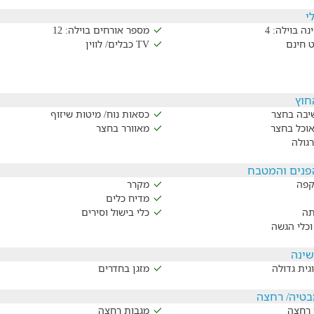
י
נה בוילה: 4
מספר אורחים בוילה: 12
ט חינם
TV כבלים/ לווין
חוץ
שיבה בחצר
כסאות נוח/ מיטות שיזוף
אוכל בחצר
מאוורר בחצר
גולה
נים והמטבח
קפה
מקרר
מדיח כלים
תה
כלי בישול וסירים
וכלי הגשה
שינה
גית גדולה
מזגן בחדרים
בטיה/ רחצה
 רחצה
מגבות רחצה