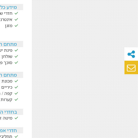
מידע כלל
חדרי שי
אינטרנ
מזגן
מתחם ה
פינת י
שולחן 
סוכך פר
מתחם הפ
מכונת 
כיריים
קפה / 
קערות 
בחדרי ה
מיטה זו
חדרי אמ
תחליבי