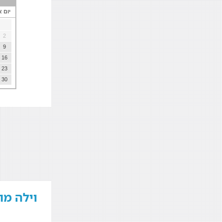
יום א
2
9
16
23
30
וילה מו