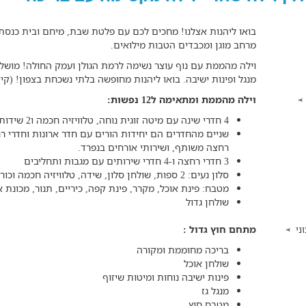
בואו ליהנות אצלנו! מחכים לכם עם פלטת שבת, מיחם ובית כנסת ק
מרחב מוגן ומכבדים הטבות מילואים.
וילה מהממת עם נוף עוצר נשימה לרמת הגולן ועמק החולה! מושלמ
מנגל ופינות ישיבה. בואו ליהנות מחופשה בלתי נשכחת בצפון! (קי
וילה מהממת ומתאימה ל12 נפשות:
4 חדרי שינה עם מיטה זוגית נוחה, טלוויזיה חכמה ו2 שידות
שניים מהחדרים הם יחידות הורים עם חדר ארונות וחדרי ר
רחצה משותף, ושירותי אורחים בנפרד.
3 חדרי רחצה ו-4 חדרי שירותים עם מגבות ותחליבים
סלון נעים: 2 ספות, שולחן סלון, שידה, טלוויזיה חכמה וכורסא
מטבח: פינת אוכל, מקרר, פינת קפה, כיריים, תנור, מכונת א
שולחן גדול
מתחם חוץ גדול :
ני
בריכה מחוממת ומקורה
שולחן אוכל
פינות ישיבה נוחות ומיטות שיזוף
מנגל גז
מטבח חוץ