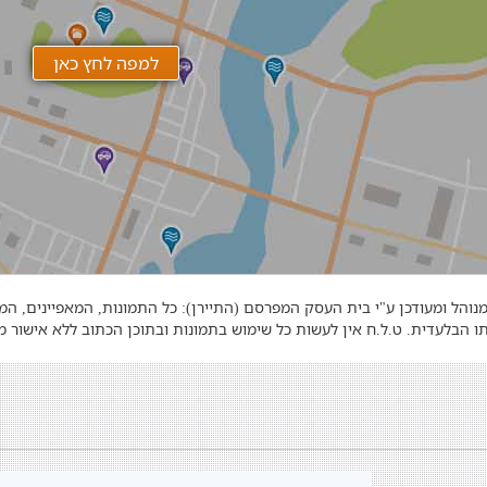
נוהל ומעודכן ע"י בית העסק המפרסם (התיירן): כל התמונות, המאפיינים, ה
ו הבלעדית. ט.ל.ח אין לעשות כל שימוש בתמונות ובתוכן הכתוב ללא אישור