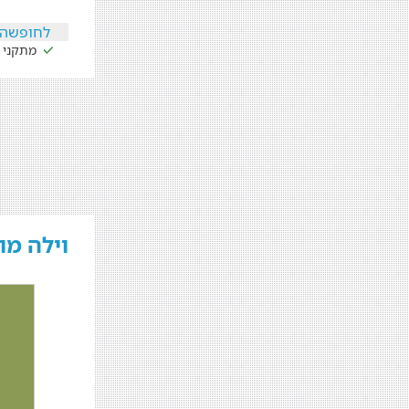
לחופשה 
מתקני 
וילה מו