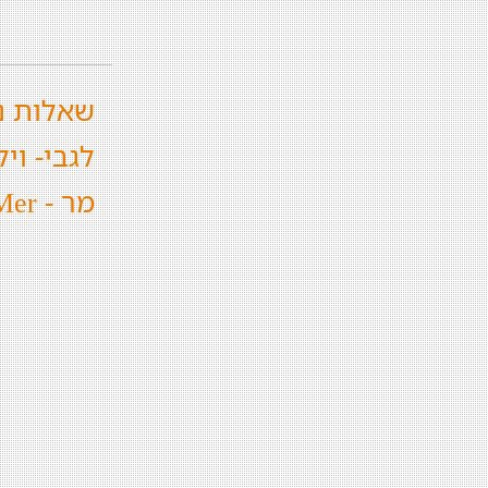
שאלות נ
לגבי- וי
מר - La Mer