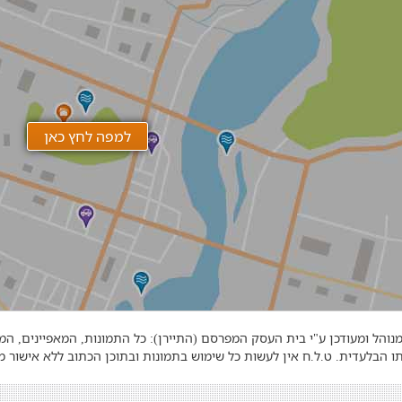
נוהל ומעודכן ע"י בית העסק המפרסם (התיירן): כל התמונות, המאפיינים, ה
ו הבלעדית. ט.ל.ח אין לעשות כל שימוש בתמונות ובתוכן הכתוב ללא אישור