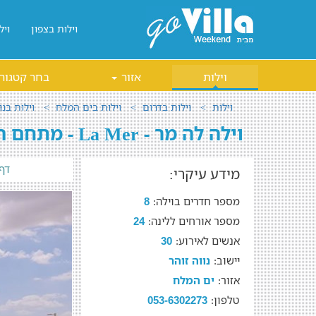
וילות בצפון
ויל
וילות
אזור
בחר קטגור
וילות
וילות בדרום
וילות בים המלח
וילות בנו
וילה לה מר - La Mer - מתחם החוץ
דף
מידע עיקרי:
מספר חדרים בוילה:
8
מספר אורחים ללינה:
24
אנשים לאירוע:
30
יישוב:
נווה זוהר
אזור:
ים המלח
טלפון:
053-6302273