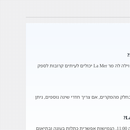
המקום מיועד לכ- 24 אורחים, אולם המארחים ב- וילה לה מר La Mer יכולים לעיתים קרובות לספק
 חדרי השינה ב- וילה לה מר La Mer הוא 8. בחלק מהמקרים, אם צריך חדרי שינה נוספים, ניתן
זמן הצ'ק-אין הינו בד"כ ב 15:00 והצ'ק-אאוט בשעה 11:00. הגמישות אפשרית כתלות בעונה ובתיאום