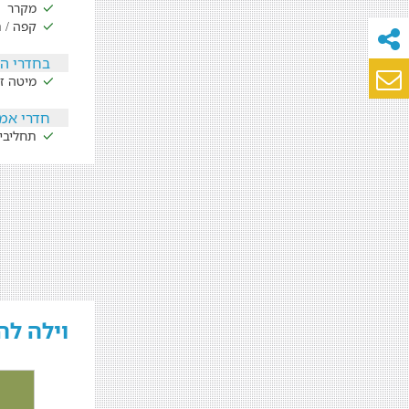
מקרר
קפה / 
בחדרי ה
מיטה זו
חדרי אמ
תחליבי
וילה לה מר - La Mer -