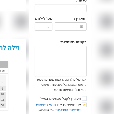
טלפון:
תאריך:
מס' לילות:
בקשות מיוחדות:
וילה לה מר - La Mer - מתחם
יום א
אנו יכולים לדאוג להכנות מקדימות כמו
2
קישוט המקום, בלונים, עוגה, טיפולי
9
ספא וכד' , בתיאום מראש.
16
מעוניין לקבל מבצעים במייל
23
אני מאשר/ת את
תנאי השימוש
30
ומדיניות הפרטיות
של GoVilla