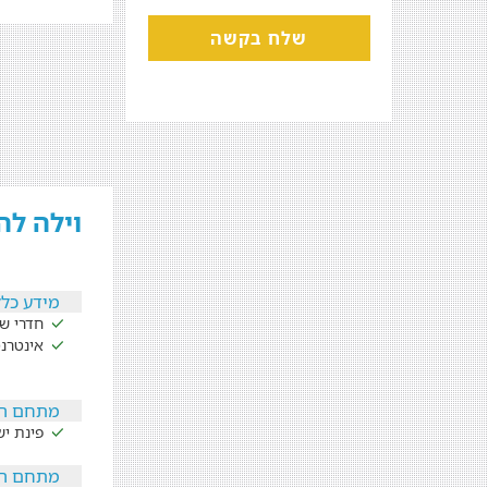
שלח בקשה
וילה לה מר - La Mer - מת
מידע כלל
חדרי שי
אינטרנ
מתחם ה
פינת י
מתחם הפ