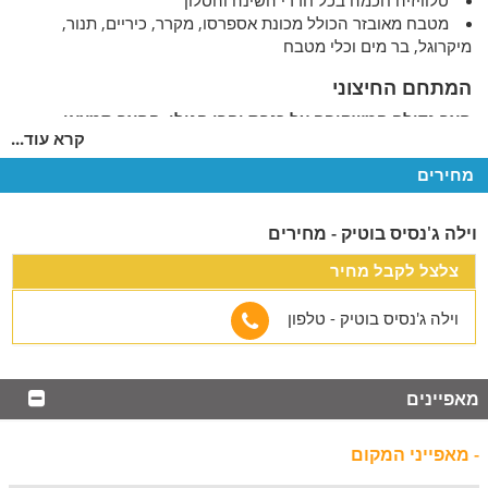
טלוויזיה חכמה בכל חדרי השינה והסלון
מטבח מאובזר הכולל מכונת אספרסו, מקרר, כיריים, תנור,
מיקרוגל, בר מים וכלי מטבח
המתחם החיצוני
חצר גדולה המשקיפה על כנרת והרי הגולן. החצר תמצאו:
קרא עוד...
בריכה מגודרת, מחוממת ומקורה (בעונה)
שולחנות סנוקר ופינג פונג
מחירים
עמדת מנגל גז מאובזרת
מדשאה ירוקה רחבה
וילה ג'נסיס בוטיק - מחירים
כיף ועוד
צלצל לקבל מחיר
מקבלים שוברי חופשה של מילואים
קיימת אופציה להוספת מזרנים נוספים
וילה ג'נסיס בוטיק - טלפון
ביאום מראש ובתוסת תשלום ניתן להזמין עוגת יום הולדת,
ארוחות בוקר ועיסויים
התאמות לציבור הדתי: פלטת שבת, מיחם מים חמים, שעוני
מאפיינים
שבת, מיטות יהודיות כשרות, בית כנסת במרחק הליכה
- מאפייני המקום