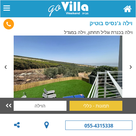
וילה ג'נסיס בוטיק
וילה בכנרת וגליל תחתון, וילה במגדל
תמונות - כללי
הוילה

055-4315338