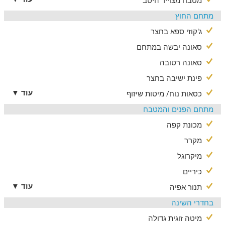
ג'קוזי זרמים, מיטות שיזוף ופינות ישיבה, שולחן כדורגל, סאג' להכנת
מתחם החוץ
פיתות דרוזיות.
ג'קוזי ספא בחצר
לדתיים
סאונה יבשה במתחם
בוילה מגוון התאמות לציבור הדתי – פלטה, מיחם ושעוני שבת
סאונה רטובה
בתוספת תשלום
פינת ישיבה בחצר
ניתן להזמין ארוחות עשירות, עוגות לאירועים מיוחדים
עוד ▼
כסאות נוח/ מיטות שיזוף
ועיסויים מקצועיים בתיאום מראש ובתוספת תשלום.
מתחם הפנים והמטבח
מכונת קפה
מקרר
מיקרוגל
כיריים
עוד ▼
תנור אפיה
בחדרי השינה
מיטה זוגית גדולה