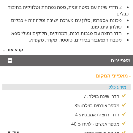
2 חדרי שינה עם מיטה זוגית, ספה נפתחת וטלוויזיה בחיבור
כבלים
מכונת אספרסו, סלון עם מערכת ישיבה וטלוויזיה + כבלים
שולחן פינג פונג
חדר רחצה עם מגבות רכות, תמרוקים, חלוקים ונעלי ספא
מטבח המאובזר בכיריים, טוסטר, מקרר, מקפיא,
תנור, מיקרוגל, בר מים, כלי בישול ומטבח
קרא עוד...
מפלס 2 כולל:
מאפיינים
5 חדרי שינה עם מיטה זוגית וטלוויזיה + כבלים
- מאפייני המקום
3 חדרי רחצה הכוללים תמרוקים, מגבות רכות, חלוקים ונעלי
ספא
מידע כללי
פסנתר
קומת גלריה ללינת ילדים
חדרי שינה בוילה: 7
*ניתן להוסיף מזרנים ללינת אורחים נוספים.
מספר אורחים בוילה: 35
המתחם החיצוני
חדרי רחצה/ אמבטיה: 4
חצר מרהיבה ביופיה ומלאת הפתעות הכוללת:
מספר אנשים - לאירוע: 40
בריכה המחוממת ומקורה בחורף, סאונה יבשה וסאונה רטובה,
עוד ▼
מטבח מצוייד היטב